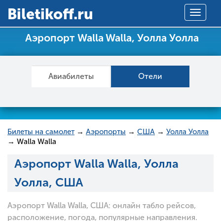
Вiletikoff.ru
Toggle
navigat
Аэропорт Walla Walla, Уолла Уолла
Авиабилеты
Отели
Билеты на самолет
→
Аэропорты
→
США
→
Уолла Уолла
→ Walla Walla
Аэропорт Walla Walla, Уолла
Уолла, США
Аэропорт Walla Walla, США: онлайн табло рейсов,
расположение, погода, популярные направления.