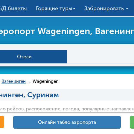
/Д билеты
Горящие туры
Забронировать
эропорт Wageningen, Вагенин
Отели
→
Вагенинген
→ Wageningen
нинген, Суринам
ло рейсов, расположение, погода, популярные направлен
Онлайн табло аэропорта