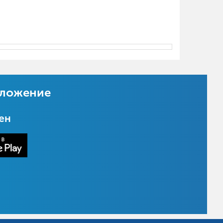
иложение
цен