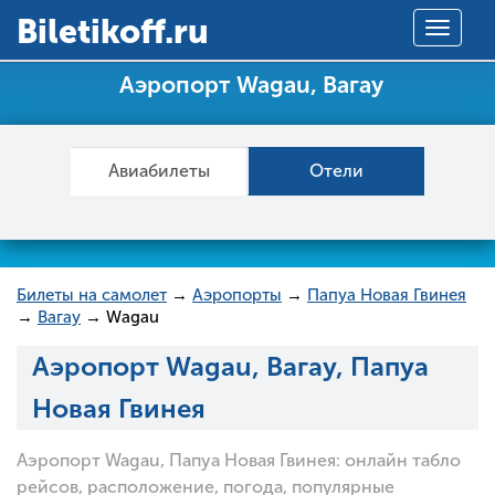
Вiletikoff.ru
Toggle
navigat
Аэропорт Wagau, Вагау
Авиабилеты
Отели
Билеты на самолет
→
Аэропорты
→
Папуа Новая Гвинея
→
Вагау
→ Wagau
Аэропорт Wagau, Вагау, Папуа
Новая Гвинея
Аэропорт Wagau, Папуа Новая Гвинея: онлайн табло
рейсов, расположение, погода, популярные