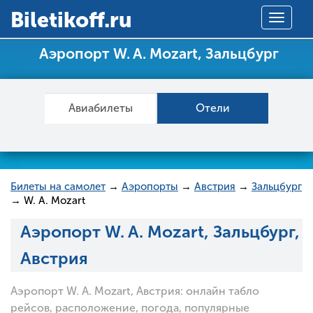
Вiletikoff.ru
Toggle
navigat
Аэропорт W. A. Mozart, Зальцбург
Авиабилеты
Отели
Билеты на самолет
→
Аэропорты
→
Австрия
→
Зальцбург
→ W. A. Mozart
Аэропорт W. A. Mozart, Зальцбург,
Австрия
Аэропорт W. A. Mozart, Австрия: онлайн табло
рейсов, расположение, погода, популярные