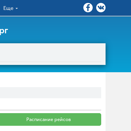
Еще
рг
Расписание рейсов