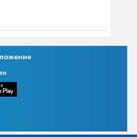
иложение
цен