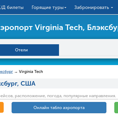
/Д билеты
Горящие туры
Забронировать
эропорт Virginia Tech, Блэксбу
Отели
эксбург
→ Virginia Tech
эксбург, США
 рейсов, расположение, погода, популярные направления.
Онлайн табло аэропорта