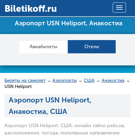
Вiletikoff.ru
Toggle
navigat
Аэропорт USN Heliport, Анакостиа
Авиабилеты
Отели
Билеты на самолет
→
Аэропорты
→
США
→
Анакостиа
→
USN Heliport
Аэропорт USN Heliport,
Анакостиа, США
Аэропорт USN Heliport, США: онлайн табло рейсов,
расположение, погода, популярные направления.