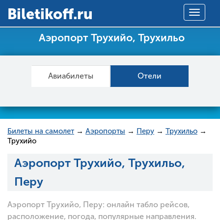
Вiletikoff.ru
Toggle
navigat
Аэропорт Трухийо, Трухильо
Авиабилеты
Отели
Билеты на самолет
→
Аэропорты
→
Перу
→
Трухильо
→
Трухийо
Аэропорт Трухийо, Трухильо,
Перу
Аэропорт Трухийо, Перу: онлайн табло рейсов,
расположение, погода, популярные направления.