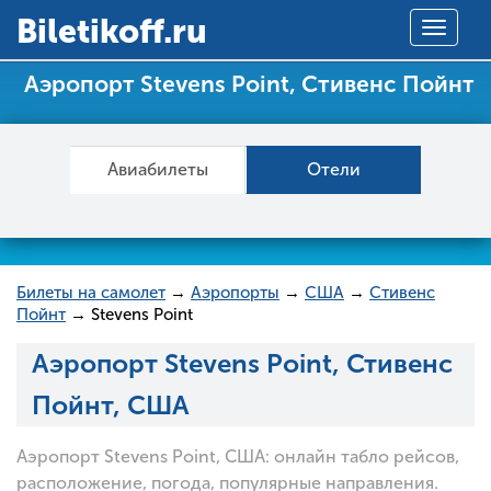
Вiletikoff.ru
Toggle
navigat
Аэропорт Stevens Point, Стивенс Пойнт
Авиабилеты
Отели
Билеты на самолет
→
Аэропорты
→
США
→
Стивенс
Пойнт
→ Stevens Point
Аэропорт Stevens Point, Стивенс
Пойнт, США
Аэропорт Stevens Point, США: онлайн табло рейсов,
расположение, погода, популярные направления.