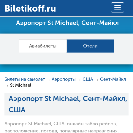
Вiletikoff.ru
Toggle
navigat
Аэропорт St Michael, Сент-Майкл
Авиабилеты
Отели
Билеты на самолет
→
Аэропорты
→
США
→
Сент-Майкл
→ St Michael
Аэропорт St Michael, Сент-Майкл,
США
Аэропорт St Michael, США: онлайн табло рейсов,
расположение, погода, популярные направления.