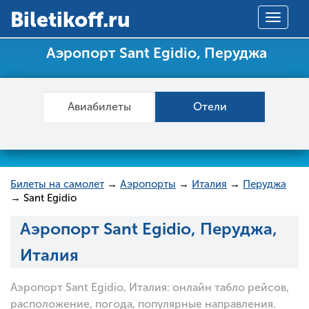
Вiletikoff.ru
Toggle
navigat
Аэропорт Sant Egidio, Перуджа
Авиабилеты
Отели
Билеты на самолет
→
Аэропорты
→
Италия
→
Перуджа
→ Sant Egidio
Аэропорт Sant Egidio, Перуджа,
Италия
Аэропорт Sant Egidio, Италия: онлайн табло рейсов,
расположение, погода, популярные направления.