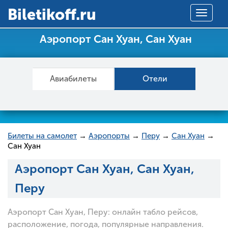
Вiletikoff.ru
Toggle
navigat
Аэропорт Сан Хуан, Сан Хуан
Авиабилеты
Отели
Билеты на самолет
→
Аэропорты
→
Перу
→
Сан Хуан
→
Сан Хуан
Аэропорт Сан Хуан, Сан Хуан,
Перу
Аэропорт Сан Хуан, Перу: онлайн табло рейсов,
расположение, погода, популярные направления.