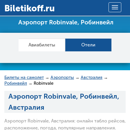
Вiletikoff.ru
Toggle
navigat
Аэропорт Robinvale, Робинвейл
Авиабилеты
Отели
Билеты на самолет
→
Аэропорты
→
Австралия
→
Робинвейл
→ Robinvale
Аэропорт Robinvale, Робинвейл,
Австралия
Аэропорт Robinvale, Австралия: онлайн табло рейсов,
расположение, погода, популярные направления.