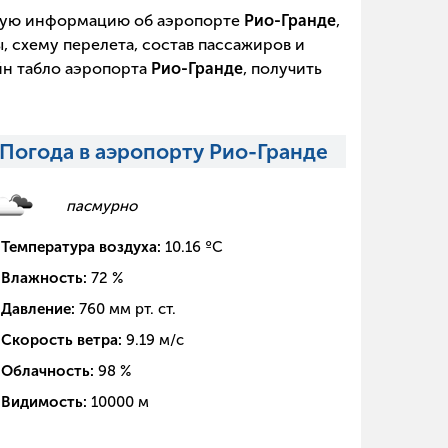
щую информацию об аэропорте
Рио-Гранде
,
, схему перелета, состав пассажиров и
йн табло аэропорта
Рио-Гранде
, получить
Погода в аэропорту Рио-Гранде
пасмурно
Температура воздуха:
10.16
ºC
Влажность:
72
%
Давление:
760
мм рт. ст.
Скорость ветра:
9.19
м/с
Облачность:
98
%
Видимость:
10000
м