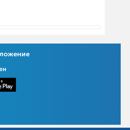
иложение
цен