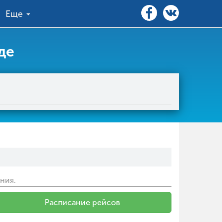
Еще
де
ния.
Расписание рейсов