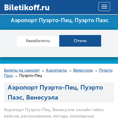
Вiletikoff.ru
Toggle
navigat
Аэропорт Пуэрто-Пец, Пуэрто Паэс
Авиабилеты
Отели
Билеты на самолет
→
Аэропорты
→
Венесуэла
→
Пуэрто
Паэс
→ Пуэрто-Пец
Аэропорт Пуэрто-Пец, Пуэрто
Паэс, Венесуэла
Аэропорт Пуэрто-Пец, Венесуэла: онлайн табло
рейсов, расположение, погода, популярные