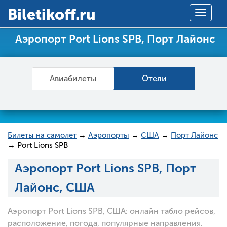
Вiletikoff.ru
Toggle
navigat
Аэропорт Port Lions SPB, Порт Лайонс
Авиабилеты
Отели
Билеты на самолет
→
Аэропорты
→
США
→
Порт Лайонс
→ Port Lions SPB
Аэропорт Port Lions SPB, Порт
Лайонс, США
Аэропорт Port Lions SPB, США: онлайн табло рейсов,
расположение, погода, популярные направления.