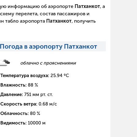
щую информацию об аэропорте
Патханкот
, а
схему перелета, состав пассажиров и
йн табло аэропорта
Патханкот
, получить
Погода в аэропорту Патханкот
облачно с прояснениями
Температура воздуха:
25.94
ºC
Влажность:
88
%
Давление:
751
мм рт. ст.
Скорость ветра:
0.68
м/с
Облачность:
80
%
Видимость:
10000
м