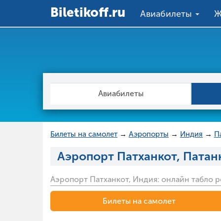
Вiletikoff.ru
Авиабилеты
Ж
Авиабилеты
Билеты на самолет
→
Аэропорты
→
Индия
→
П
Аэропорт Патханкот, Патан
Аэропорт Патханкот, Индия: онлайн табло р
Билеты на самолет