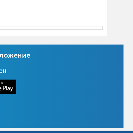
иложение
цен