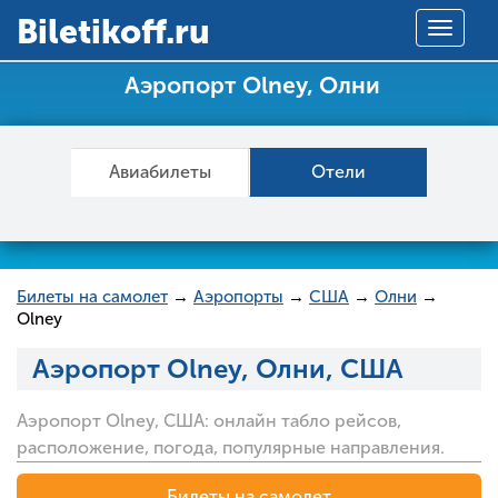
Вiletikoff.ru
Toggle
navigat
Аэропорт Olney, Олни
Авиабилеты
Отели
Билеты на самолет
→
Аэропорты
→
США
→
Олни
→
Olney
Аэропорт Olney, Олни, США
Аэропорт Olney, США: онлайн табло рейсов,
расположение, погода, популярные направления.
Билеты на самолет