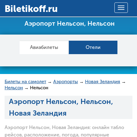
Вiletikoff.ru
Toggle
navigat
Аэропорт Нельсон, Нельсон
Авиабилеты
Отели
Билеты на самолет
→
Аэропорты
→
Новая Зеландия
→
Нельсон
→ Нельсон
Аэропорт Нельсон, Нельсон,
Новая Зеландия
Аэропорт Нельсон, Новая Зеландия: онлайн табло
рейсов, расположение, погода, популярные