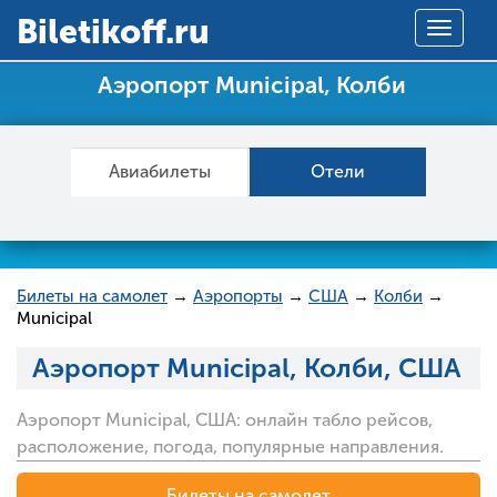
Вiletikoff.ru
Toggle
navigat
Аэропорт Municipal, Колби
Авиабилеты
Отели
Билеты на самолет
→
Аэропорты
→
США
→
Колби
→
Municipal
Аэропорт Municipal, Колби, США
Аэропорт Municipal, США: онлайн табло рейсов,
расположение, погода, популярные направления.
Билеты на самолет