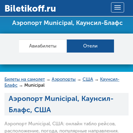
Вiletikoff.ru
Toggle
navigat
Аэропорт Municipal, Каунсил-Блафс
Авиабилеты
Отели
Билеты на самолет
→
Аэропорты
→
США
→
Каунсил-
Блафс
→ Municipal
Аэропорт Municipal, Каунсил-
Блафс, США
Аэропорт Municipal, США: онлайн табло рейсов,
расположение, погода, популярные направления.