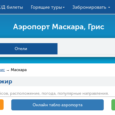
/Д билеты
Горящие туры
Забронировать
Аэропорт Маскара, Грис
Отели
рис
→ Маскара
лжир
йсов, расположение, погода, популярные направления.
Онлайн табло аэропорта