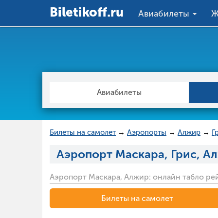
Вiletikoff.ru
Авиабилеты
Ж
Авиабилеты
Билеты на самолет
→
Аэропорты
→
Алжир
→
Г
Аэропорт Маскара, Грис, А
Аэропорт Маскара, Алжир: онлайн табло ре
Билеты на самолет