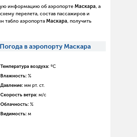
щую информацию об аэропорте
Маскара
, а
схему перелета, состав пассажиров и
йн табло аэропорта
Маскара
, получить
Погода в аэропорту Маскара
Температура воздуха:
ºC
Влажность:
%
Давление:
мм рт. ст.
Скорость ветра:
м/с
Облачность:
%
Видимость:
м