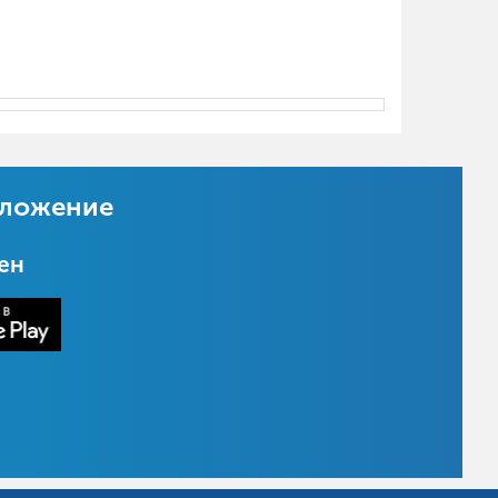
иложение
цен