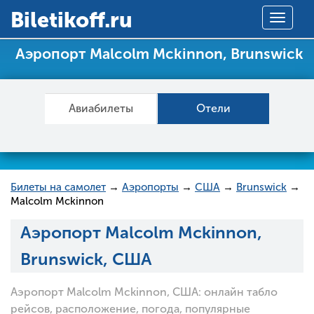
Вiletikoff.ru
Toggle
navigat
Аэропорт Malcolm Mckinnon, Brunswick
Авиабилеты
Отели
Билеты на самолет
→
Аэропорты
→
США
→
Brunswick
→
Malcolm Mckinnon
Аэропорт Malcolm Mckinnon,
Brunswick, США
Аэропорт Malcolm Mckinnon, США: онлайн табло
рейсов, расположение, погода, популярные