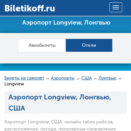
Вiletikoff.ru
Toggle
navigat
Аэропорт Longview, Лонгвью
Авиабилеты
Отели
Билеты на самолет
→
Аэропорты
→
США
→
Лонгвью
→
Longview
Аэропорт Longview, Лонгвью,
США
Аэропорт Longview, США: онлайн табло рейсов,
расположение, погода, популярные направления.