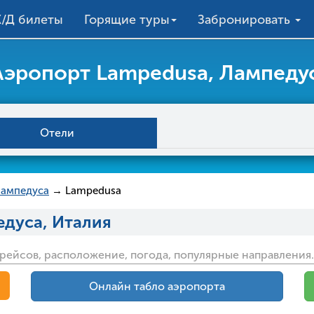
/Д билеты
Горящие туры
Забронировать
Аэропорт Lampedusa, Лампеду
Отели
ампедуса
→ Lampedusa
едуса, Италия
 рейсов, расположение, погода, популярные направления.
Онлайн табло аэропорта