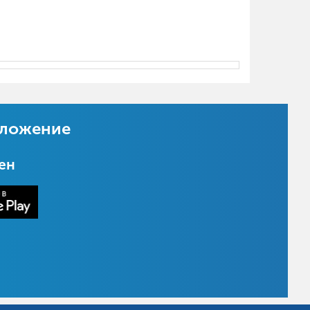
иложение
цен