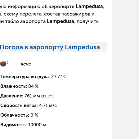
щую информацию об аэропорте
Lampedusa
,
, схему перелета, состав пассажиров и
йн табло аэропорта
Lampedusa
, получить
Погода в аэропорту Lampedusa
ясно
Температура воздуха:
27.7
ºC
Влажность:
84
%
Давление:
761
мм рт. ст.
Скорость ветра:
4.71
м/с
Облачность:
0
%
Видимость:
10000
м