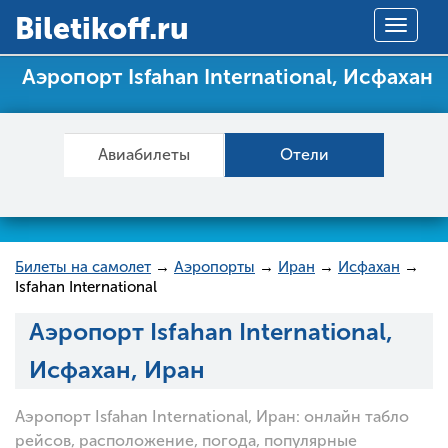
Вiletikoff.ru
Toggle
navigat
Аэропорт Isfahan International, Исфахан
Авиабилеты
Отели
Билеты на самолет
→
Аэропорты
→
Иран
→
Исфахан
→
Isfahan International
Аэропорт Isfahan International,
Исфахан, Иран
Аэропорт Isfahan International, Иран: онлайн табло
рейсов, расположение, погода, популярные