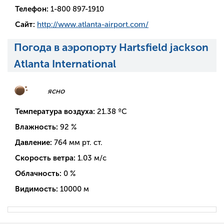
Телефон:
1-800 897-1910
Сайт:
http://www.atlanta-airport.com/
Погода в аэропорту Hartsfield jackson
Atlanta International
ясно
Температура воздуха:
21.38
ºC
Влажность:
92
%
Давление:
764
мм рт. ст.
Скорость ветра:
1.03
м/с
Облачность:
0
%
Видимость:
10000
м