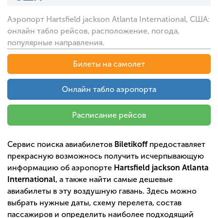
Аэропорт Hartsfield jackson Atlanta International, США:
онлайн табло рейсов, расположение, погода,
популярные направления.
Билеты на самолет
Онлайн табло аэропорта
Расписание рейсов
Сервис поиска авиабилетов
Biletikoff
предоставляет
прекрасную возможнось получить исчерпывающую
информацию об аэропорте
Hartsfield jackson Atlanta
International
, а также найти самые дешевые
авиабилеты в эту воздушную гавань. Здесь можно
выбрать нужные даты, схему перелета, состав
пассажиров и определить наиболее подходящий