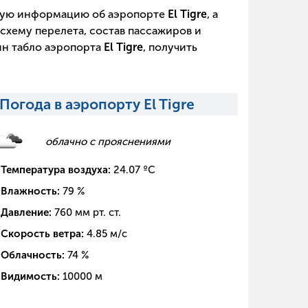
щую информацию об аэропорте
El Tigre
, а
схему перелета, состав пассажиров и
йн табло аэропорта
El Tigre
, получить
Погода в аэропорту El Tigre
облачно с прояснениями
Температура воздуха:
24.07
ºC
Влажность:
79
%
Давление:
760
мм рт. ст.
Скорость ветра:
4.85
м/с
Облачность:
74
%
Видимость:
10000
м