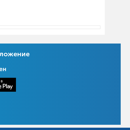
иложение
цен