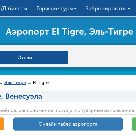
/Д билеты
Горящие туры
Забронировать
Аэропорт El Tigre, Эль-Тигре
Отели
→
Эль-Тигре
→ El Tigre
е, Венесуэла
о рейсов, расположение, погода, популярные направления.
Онлайн табло аэропорта