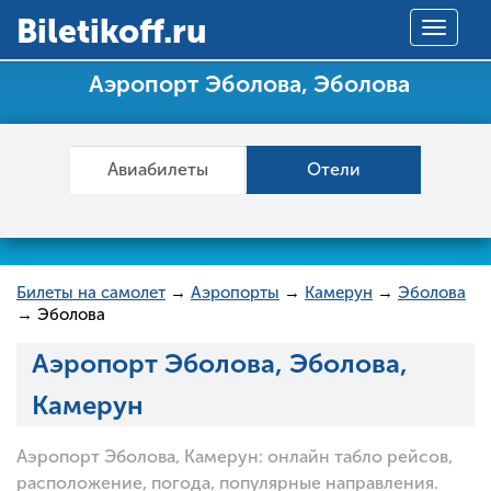
Вiletikoff.ru
Toggle
navigat
Аэропорт Эболова, Эболова
Авиабилеты
Отели
Билеты на самолет
→
Аэропорты
→
Камерун
→
Эболова
→ Эболова
Аэропорт Эболова, Эболова,
Камерун
Аэропорт Эболова, Камерун: онлайн табло рейсов,
расположение, погода, популярные направления.