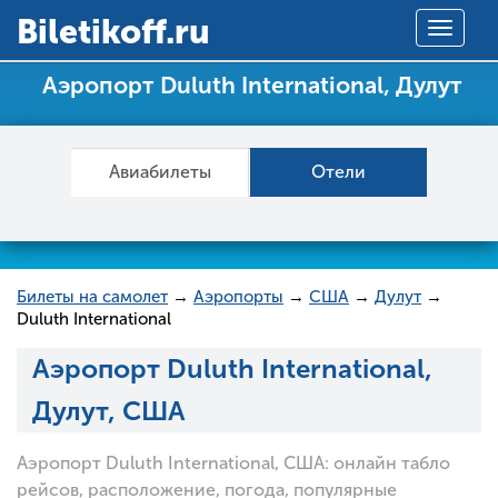
Вiletikoff.ru
Toggle
navigat
Аэропорт Duluth International, Дулут
Авиабилеты
Отели
Билеты на самолет
→
Аэропорты
→
США
→
Дулут
→
Duluth International
Аэропорт Duluth International,
Дулут, США
Аэропорт Duluth International, США: онлайн табло
рейсов, расположение, погода, популярные