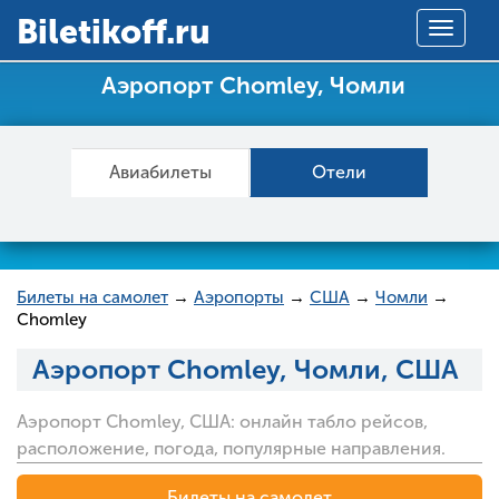
Вiletikoff.ru
Toggle
navigat
Аэропорт Chomley, Чомли
Авиабилеты
Отели
Билеты на самолет
→
Аэропорты
→
США
→
Чомли
→
Chomley
Аэропорт Chomley, Чомли, США
Аэропорт Chomley, США: онлайн табло рейсов,
расположение, погода, популярные направления.
Билеты на самолет