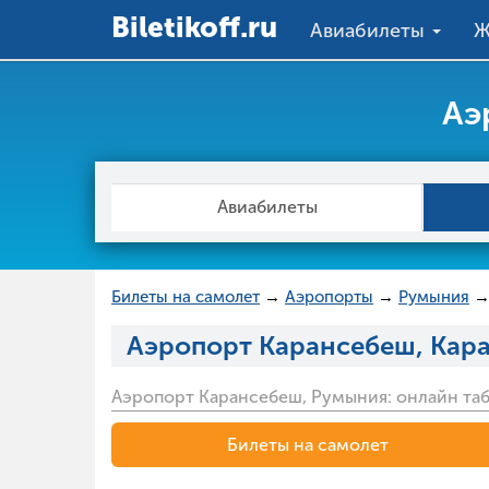
Вiletikoff.ru
Авиабилеты
Ж
Аэ
Авиабилеты
Билеты на самолет
→
Аэропорты
→
Румыния
Аэропорт Карансебеш, Кар
Аэропорт Карансебеш, Румыния: онлайн таб
Билеты на самолет