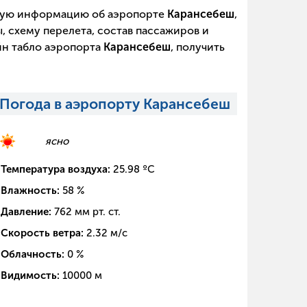
щую информацию об аэропорте
Карансебеш
,
, схему перелета, состав пассажиров и
йн табло аэропорта
Карансебеш
, получить
Погода в аэропорту Карансебеш
ясно
Температура воздуха:
25.98
ºC
Влажность:
58
%
Давление:
762
мм рт. ст.
Скорость ветра:
2.32
м/с
Облачность:
0
%
Видимость:
10000
м