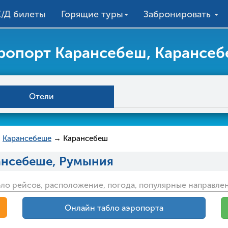
/Д билеты
Горящие туры
Забронировать
ропорт Карансебеш, Карансе
Отели
→
Карансебеше
→ Карансебеш
ансебеше, Румыния
ло рейсов, расположение, погода, популярные направлен
Онлайн табло аэропорта