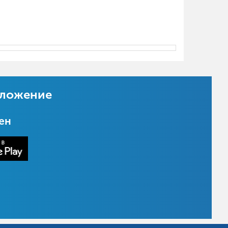
иложение
цен