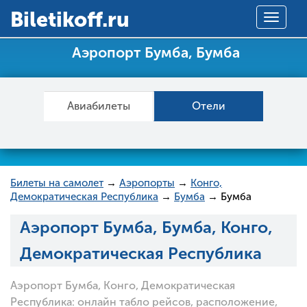
Вiletikoff.ru
Toggle
navigat
Аэропорт Бумба, Бумба
Авиабилеты
Отели
Билеты на самолет
→
Аэропорты
→
Конго,
Демократическая Республика
→
Бумба
→ Бумба
Аэропорт Бумба, Бумба, Конго,
Демократическая Республика
Аэропорт Бумба, Конго, Демократическая
Республика: онлайн табло рейсов, расположение,