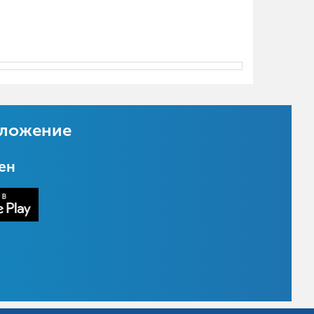
иложение
цен