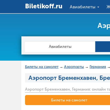
Вiletikoff.ru
Авиабилеты
Ж
Аэр
Авиабилеты
Билеты на самолет
→
Аэропорты
→
Германия
Аэропорт Бременхавен, Бр
Аэропорт Бременхавен, Германия: онлайн т
Билеты на самолет