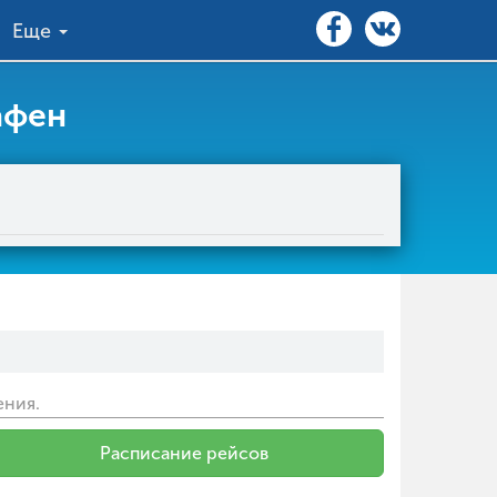
Еще
афен
ения.
Расписание рейсов