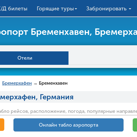
/Д билеты
Горящие туры
Забронировать
опорт Бременхавен, Бремерх
Отели
→
Бремерхафен
→ Бременхавен
емерхафен, Германия
абло рейсов, расположение, погода, популярные направл
Онлайн табло аэропорта