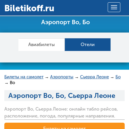
Вiletikoff.ru
Toggle
navigat
Аэропорт Bo, Бо
Авиабилеты
Отели
Билеты на самолет
→
Аэропорты
→
Сьерра Леоне
→
Бо
→ Bo
Аэропорт Bo, Бо, Сьерра Леоне
Аэропорт Bo, Сьерра Леоне: онлайн табло рейсов,
расположение, погода, популярные направления.
Билеты на самолет