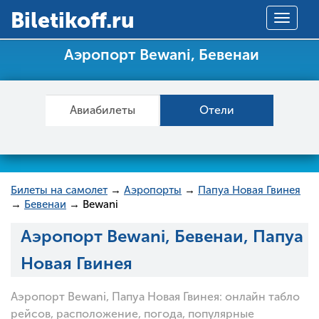
Вiletikoff.ru
Toggle
navigat
Аэропорт Bewani, Бевенаи
Авиабилеты
Отели
Билеты на самолет
→
Аэропорты
→
Папуа Новая Гвинея
→
Бевенаи
→ Bewani
Аэропорт Bewani, Бевенаи, Папуа
Новая Гвинея
Аэропорт Bewani, Папуа Новая Гвинея: онлайн табло
рейсов, расположение, погода, популярные