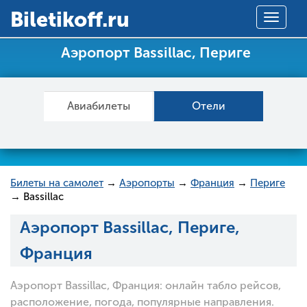
Вiletikoff.ru
Toggle
navigat
Аэропорт Bassillac, Периге
Авиабилеты
Отели
Билеты на самолет
→
Аэропорты
→
Франция
→
Периге
→ Bassillac
Аэропорт Bassillac, Периге,
Франция
Аэропорт Bassillac, Франция: онлайн табло рейсов,
расположение, погода, популярные направления.