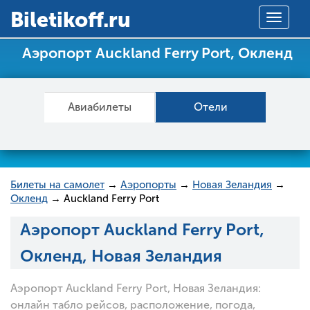
Вiletikoff.ru
Toggle
navigat
Аэропорт Auckland Ferry Port, Окленд
Авиабилеты
Отели
Билеты на самолет
→
Аэропорты
→
Новая Зеландия
→
Окленд
→ Auckland Ferry Port
Аэропорт Auckland Ferry Port,
Окленд, Новая Зеландия
Аэропорт Auckland Ferry Port, Новая Зеландия:
онлайн табло рейсов, расположение, погода,