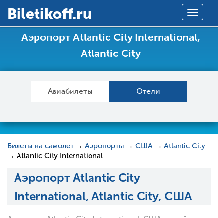
Вiletikoff.ru
Toggle
navigat
Аэропорт Atlantic City International,
Atlantic City
Авиабилеты
Отели
Билеты на самолет
→
Аэропорты
→
США
→
Atlantic City
→ Atlantic City International
Аэропорт Atlantic City
International, Atlantic City, США