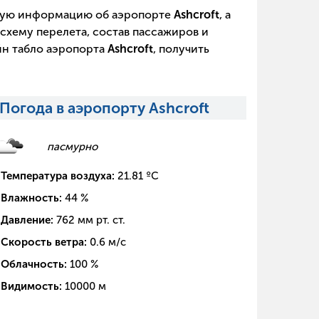
щую информацию об аэропорте
Ashcroft
, а
схему перелета, состав пассажиров и
йн табло аэропорта
Ashcroft
, получить
Погода в аэропорту Ashcroft
пасмурно
Температура воздуха:
21.81
ºC
Влажность:
44
%
Давление:
762
мм рт. ст.
Скорость ветра:
0.6
м/с
Облачность:
100
%
Видимость:
10000
м