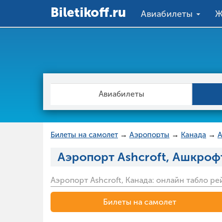
Вiletikoff.ru
Авиабилеты
Ж
Авиабилеты
Билеты на самолет
→
Аэропорты
→
Канада
→
Аэропорт Ashcroft, Ашкроф
Аэропорт Ashcroft, Канада: онлайн табло р
Билеты на самолет