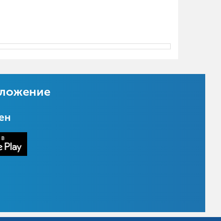
иложение
цен