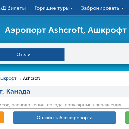
/Д билеты
Горящие туры
Забронировать
Аэропорт Ashcroft, Ашкрофт
Отели
Ашкрофт
→ Ashcroft
т, Канада
ейсов, расположение, погода, популярные направления.
Онлайн табло аэропорта